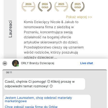
Pokaż więcej >>
Komis Dziecięcy Nicole & Jakub to
Laureaci
renomowana firma z siedzibą w
Poznaniu, koncentrująca swoją
działalność na bogatej ofercie
artykułów skierowanych do dzieci.
Przedsiębiorstwo cieszy się uznaniem
wśród rodziców, którzy poszukują
odzieży dziecięcej ...
ORŁY Branży Dziecięcej
Live chat
9.5
06:11
Cześć, chętnie Ci pomogę! 🙂 Kliknij proszę w
Organizator plebiscytu
Plebiscyt
Kontakt
odpowiedni temat rozmowy! 🙂
Bright Side Solutions sp. z o.
Laureaci
Kontakt
o. sp. k.
Lista
ul. Ruska 22
wszystkich
Jestem Laureatem, chcę odebrać materiały
Wrocław 50-079
Laureatów
marketingowe
KRS 0000749100 | Regon
Zasady
381313360 | NIP 8943132676
Regulamin
Chcę zgłosić swoją firmę do Orłów