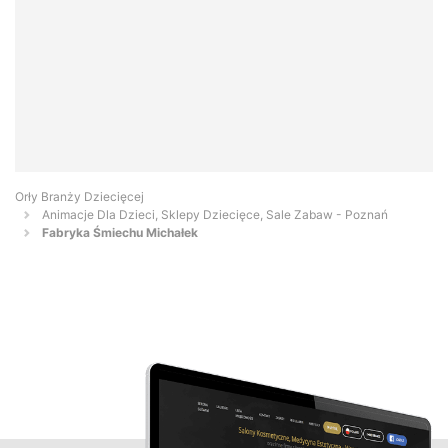
Orły Branży Dziecięcej
Animacje Dla Dzieci, Sklepy Dziecięce, Sale Zabaw - Poznań
Fabryka Śmiechu Michałek