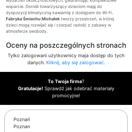
wydarzeń okolicznościowych, gwarantując kompleksowe
wsparcie. Dorośli towarzyszący dzieciom mają do
dyspozycji klimatyczną kawiarnię z dostępem do Wi-Fi.
Fabryka Śmiechu Michałek
tworzy przestrzeń, w której
dzieci mogą rozwijać się i czerpać radość z zabawy w
atmosferze swobody.
Oceny na poszczególnych stronach
Tylko zalogowani użytkownicy maja dostęp do tych
danych.
Kliknij, aby się zalogować.
To Twoja firma
?
Gratulacje!
Sprawdź jak odebrać materiały
promocyjne!
Poznań
Poznan