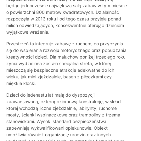
będąc jednocześnie największą salą zabaw w tym mieście
o powierzchni 800 metrów kwadratowych. Działalność
rozpoczęła w 2013 roku i od tego czasu przyjęła ponad
milion odwiedzających, konsekwentnie oferując dzieciom
wyjątkowe wrażenia.
Przestrzeń ta integruje zabawę z ruchem, co przyczynia
się do wspierania rozwoju motorycznego oraz pobudzania
kreatywności dzieci. Dla maluchów poniżej trzeciego roku
życia wydzielona została specjalna strefa, w której
mieszczą się bezpieczne atrakcje adekwatne do ich
wieku, jak mini zjeżdżalnie, basen z piłeczkami czy
miękkie klocki.
Dzieci do jedenastu lat mają do dyspozycji
zaawansowaną, czteropoziomową konstrukcję, w skład
której wchodzą liczne zjeżdżalnie, labirynty, ruchome
mosty, ścianki wspinaczkowe oraz trampoliny z trzema
stanowiskami. Wysoki standard bezpieczeństwa
zapewniają wykwalifikowani opiekunowie. Obiekt
umożliwia również organizację urodzin oraz innych