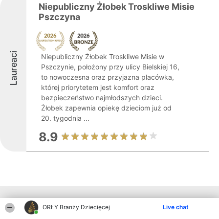
Niepubliczny Żłobek Troskliwe Misie
Pszczyna
Laureaci
Niepubliczny Żłobek Troskliwe Misie w
Pszczynie, położony przy ulicy Bielskiej 16,
to nowoczesna oraz przyjazna placówka,
której priorytetem jest komfort oraz
bezpieczeństwo najmłodszych dzieci.
Żłobek zapewnia opiekę dzieciom już od
20. tygodnia ...
8.9
Inne firmy z województwa
ORŁY Branży Dziecięcej
Live chat