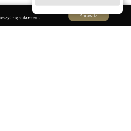
Sprawdź
ieszyć się sukcesem.
 i naprawa wózków dziecięcych
Naprawa Wózków Dziecięcych
to uznana firma
ia 44, specjalizująca się w usługach związanych z
stwo skupia się przede wszystkim na
 szeroko rozumianej konserwacji wózków
ólną uwagę na bezpieczeństwo i komfort
ksowy przegląd techniczny wózków wraz z oceną
wację, jak również dokładne czyszczenie ramy.