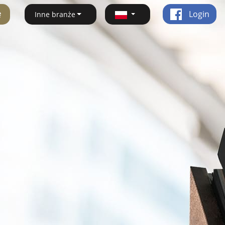
ę
Login
Inne branże