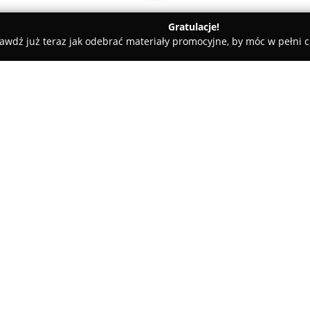
Gratulacje!
awdź już teraz jak odebrać materiały promocyjne, by móc w pełni c
py Dziecięce, Sale Zabaw - Zakliczyn
MKM Marcin Mróz - Serwis
wa wózków dziecięcych
O firmie:
MKM Marcin Mróz - Serwis i 
działająca w miejscowości Zdon
branżą dziecięcą. Przedsiębior
pogwarancyjnym serwisie oraz
Pokaż więcej >>
dziecięcych, zwracając szczeg
najmłodszych użytkowników.
Oferta firmy obejmuje komple
stanu układu jezdnego, konser