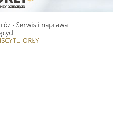
óz - Serwis i naprawa
ęcych
ISCYTU ORŁY