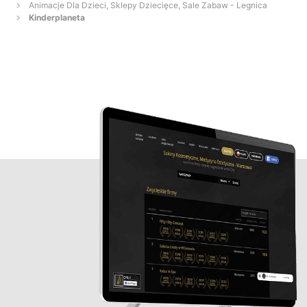
Animacje Dla Dzieci, Sklepy Dziecięce, Sale Zabaw - Legnica
Kinderplaneta