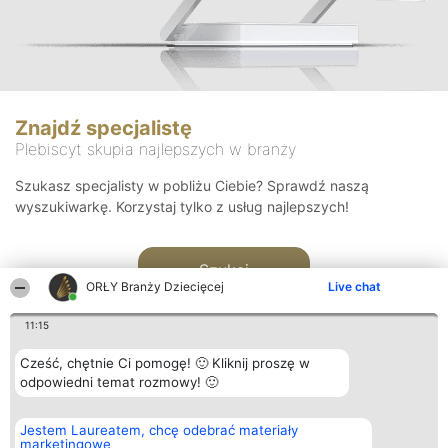
Znajdź specjalistę
Plebiscyt skupia najlepszych w branży
Szukasz specjalisty w pobliżu Ciebie? Sprawdź naszą
wyszukiwarkę. Korzystaj tylko z usług najlepszych!
Szukaj
ORŁY Branży Dziecięcej
Live chat
11:15
Cześć, chętnie Ci pomogę! 🙂 Kliknij proszę w
odpowiedni temat rozmowy! 🙂
Organizator plebiscytu
Plebiscyt
Kontakt
Jestem Laureatem, chcę odebrać materiały
Bright Side Solutions sp. z o.
Laureaci
Kontakt
marketingowe
o. sp. k.
Lista