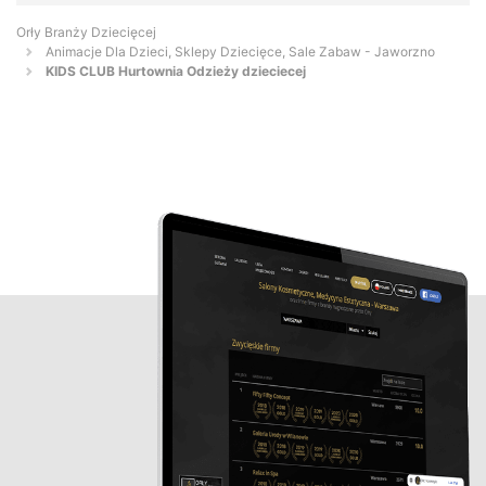
Orły Branży Dziecięcej
Animacje Dla Dzieci, Sklepy Dziecięce, Sale Zabaw - Jaworzno
KIDS CLUB Hurtownia Odzieży dzieciecej