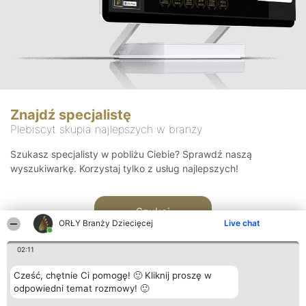
Znajdź specjalistę
Plebiscyt skupia najlepszych w branży
Szukasz specjalisty w pobliżu Ciebie? Sprawdź naszą
wyszukiwarkę. Korzystaj tylko z usług najlepszych!
Szukaj
ORŁY Branży Dziecięcej
Live chat
02:11
Cześć, chętnie Ci pomogę! 🙂 Kliknij proszę w
odpowiedni temat rozmowy! 🙂