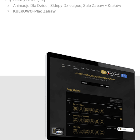
Animacje Dla Dzieci, Sklepy Dziecięce, Sale Zabaw - Kraków
KULKOWO-Plac Zabaw