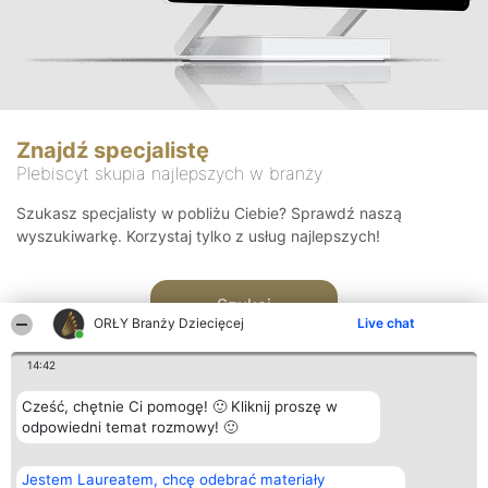
Znajdź specjalistę
Plebiscyt skupia najlepszych w branży
Szukasz specjalisty w pobliżu Ciebie? Sprawdź naszą
wyszukiwarkę. Korzystaj tylko z usług najlepszych!
Szukaj
ORŁY Branży Dziecięcej
Live chat
14:42
Cześć, chętnie Ci pomogę! 🙂 Kliknij proszę w
odpowiedni temat rozmowy! 🙂
Organizator plebiscytu
Plebiscyt
Kontakt
Jestem Laureatem, chcę odebrać materiały
Bright Side Solutions sp. z o.
Laureaci
Kontakt