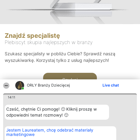
Znajdź specjalistę
Plebiscyt skupia najlepszych w branży
Szukasz specjalisty w pobliżu Ciebie? Sprawdź naszą
wyszukiwarkę. Korzystaj tylko z usług najlepszych!
Szukaj
ORŁY Branży Dziecięcej
Live chat
14:11
Cześć, chętnie Ci pomogę! 🙂 Kliknij proszę w
odpowiedni temat rozmowy! 🙂
Organizator plebiscytu
Plebiscyt
Kontakt
Jestem Laureatem, chcę odebrać materiały
Bright Side Solutions sp. z o.
Laureaci
Kontakt
marketingowe
o. sp. k.
Lista
ul. Ruska 22
wszystkich