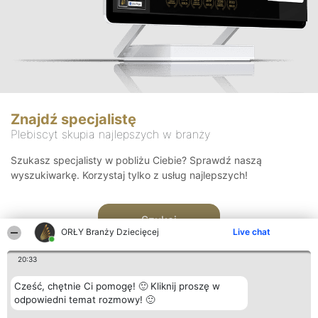
Znajdź specjalistę
Plebiscyt skupia najlepszych w branży
Szukasz specjalisty w pobliżu Ciebie? Sprawdź naszą
wyszukiwarkę. Korzystaj tylko z usług najlepszych!
Szukaj
ORŁY Branży Dziecięcej
Live chat
20:33
Cześć, chętnie Ci pomogę! 🙂 Kliknij proszę w
odpowiedni temat rozmowy! 🙂