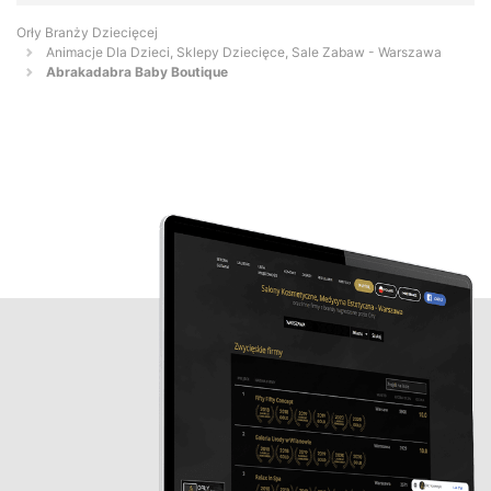
Orły Branży Dziecięcej
Animacje Dla Dzieci, Sklepy Dziecięce, Sale Zabaw - Warszawa
Abrakadabra Baby Boutique