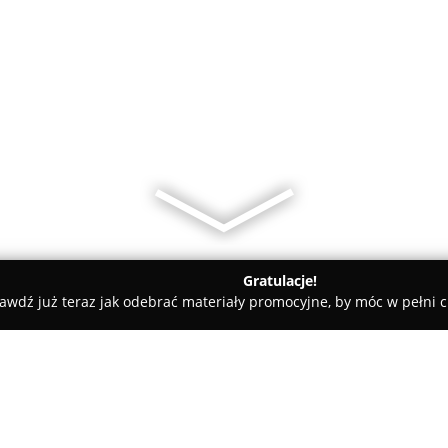
Gratulacje!
awdź już teraz jak odebrać materiały promocyjne, by móc w pełni c
epy Dziecięce, Sale Zabaw - Knurów
Galeria Maluszka