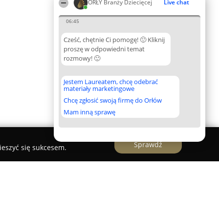
ORŁY Branży Dziecięcej
Live chat
06:45
Cześć, chętnie Ci pomogę! 🙂 Kliknij
proszę w odpowiedni temat
rozmowy! 🙂
Jestem Laureatem, chcę odebrać
materiały marketingowe
Chcę zgłosić swoją firmę do Orłów
Mam inną sprawę
Sprawdź
ieszyć się sukcesem.