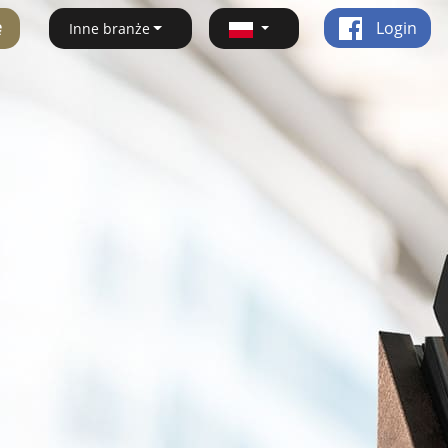
ę
Login
Inne branże