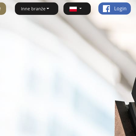
ę
Login
Inne branże