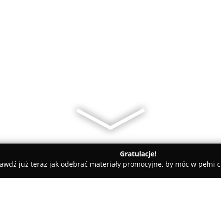
Gratulacje!
awdź już teraz jak odebrać materiały promocyjne, by móc w pełni c
py Dziecięce, Sale Zabaw - Wieluń
BOBO Kids Store