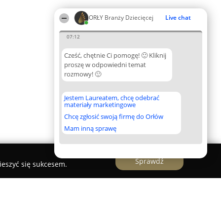
ORŁY Branży Dziecięcej
Live chat
07:12
Cześć, chętnie Ci pomogę! 🙂 Kliknij
proszę w odpowiedni temat
rozmowy! 🙂
Jestem Laureatem, chcę odebrać
materiały marketingowe
Chcę zgłosić swoją firmę do Orłów
Mam inną sprawę
Sprawdź
ieszyć się sukcesem.