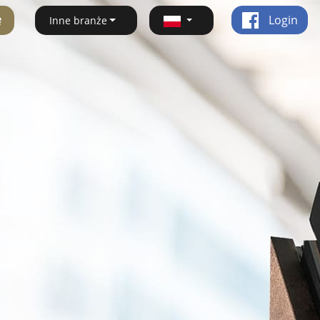
ę
Login
Inne branże