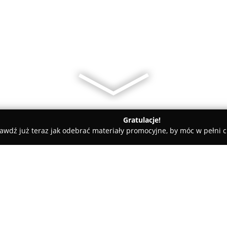
Gratulacje!
awdź już teraz jak odebrać materiały promocyjne, by móc w pełni c
epy Dziecięce, Sale Zabaw - Warszawa
Finesse Organic