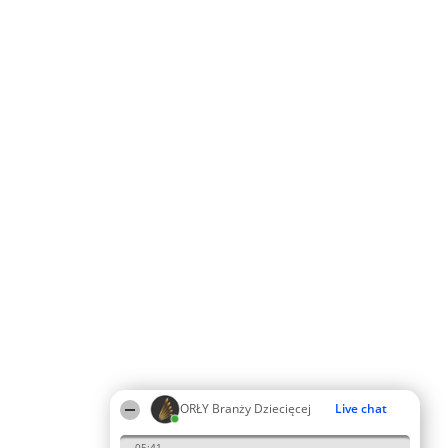
ORŁY Branży Dziecięcej
Live chat
05:41