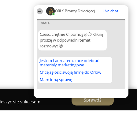
ORŁY Branży Dziecięcej
Live chat
06:14
Cześć, chętnie Ci pomogę! 🙂 Kliknij
proszę w odpowiedni temat
rozmowy! 🙂
Jestem Laureatem, chcę odebrać
materiały marketingowe
Chcę zgłosić swoją firmę do Orłów
Mam inną sprawę
Sprawdź
ieszyć się sukcesem.