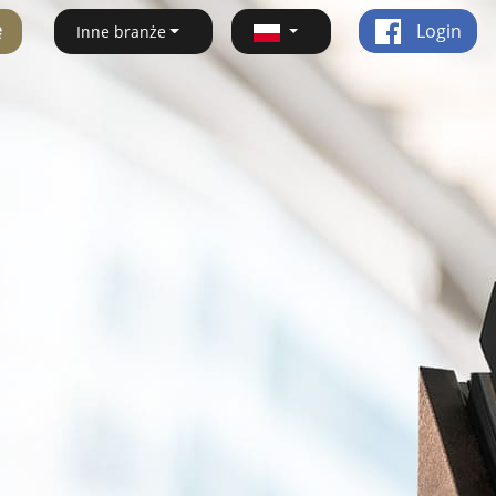
ę
Login
Inne branże