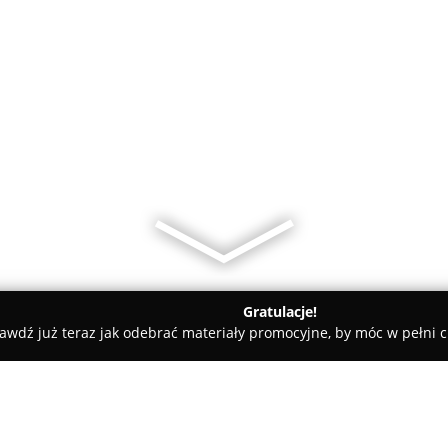
Gratulacje!
awdź już teraz jak odebrać materiały promocyjne, by móc w pełni c
epy Dziecięce, Sale Zabaw - Poznań
Centrum Zabawek