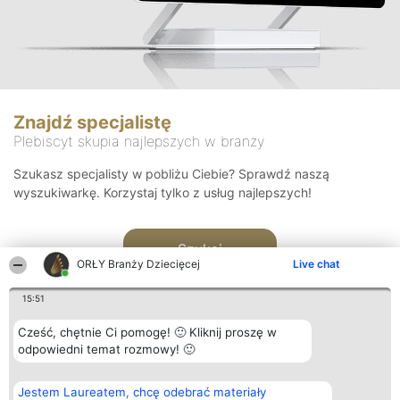
Znajdź specjalistę
Plebiscyt skupia najlepszych w branży
Szukasz specjalisty w pobliżu Ciebie? Sprawdź naszą
wyszukiwarkę. Korzystaj tylko z usług najlepszych!
Szukaj
ORŁY Branży Dziecięcej
Live chat
15:51
Cześć, chętnie Ci pomogę! 🙂 Kliknij proszę w
odpowiedni temat rozmowy! 🙂
Organizator plebiscytu
Plebiscyt
Kontakt
Jestem Laureatem, chcę odebrać materiały
Bright Side Solutions sp. z o.
Laureaci
Kontakt