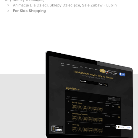
Animacje Dla Dzieci, Sklepy Dziecięce, Sale Zabaw - Lublin
For Kids Shopping