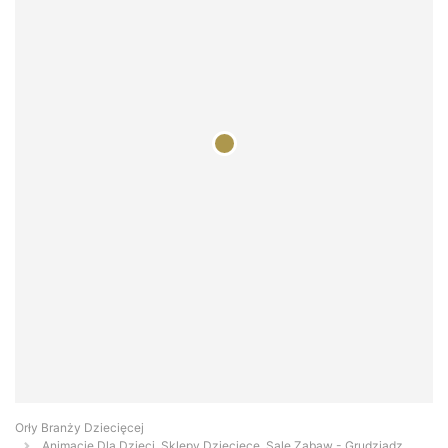
Orły Branży Dziecięcej
Animacje Dla Dzieci, Sklepy Dziecięce, Sale Zabaw - Grudziądz