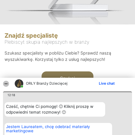
Znajdź specjalistę
Plebiscyt skupia najlepszych w branży
Szukasz specjalisty w pobliżu Ciebie? Sprawdź naszą
wyszukiwarkę. Korzystaj tylko z usług najlepszych!
Szukaj
ORŁY Branży Dziecięcej
Live chat
12:18
Cześć, chętnie Ci pomogę! 🙂 Kliknij proszę w
odpowiedni temat rozmowy! 🙂
Organizator plebiscytu
Plebiscyt
Kontakt
Jestem Laureatem, chcę odebrać materiały
Bright Side Solutions sp. z o.
Laureaci
Kontakt
marketingowe
o. sp. k.
Lista