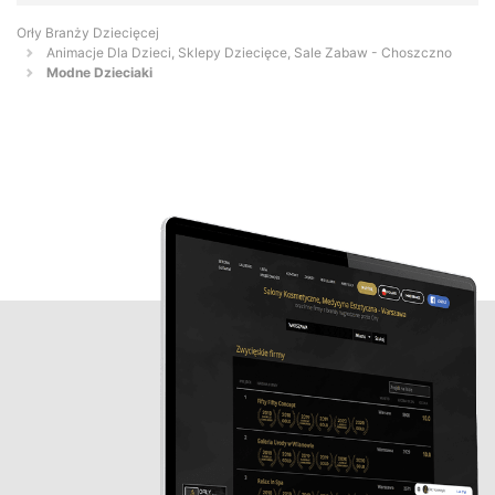
Orły Branży Dziecięcej
Animacje Dla Dzieci, Sklepy Dziecięce, Sale Zabaw - Choszczno
Modne Dzieciaki