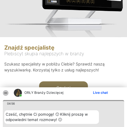
Znajdź specjalistę
Plebiscyt skupia najlepszych w branży
Szukasz specjalisty w pobliżu Ciebie? Sprawdź naszą
wyszukiwarkę. Korzystaj tylko z usług najlepszych!
Szukaj
ORŁY Branży Dziecięcej
Live chat
04:56
Cześć, chętnie Ci pomogę! 🙂 Kliknij proszę w
odpowiedni temat rozmowy! 🙂