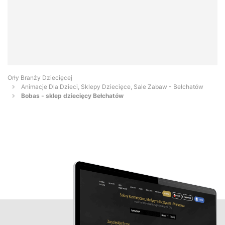
Orły Branży Dziecięcej
Animacje Dla Dzieci, Sklepy Dziecięce, Sale Zabaw - Bełchatów
Bobas - sklep dziecięcy Bełchatów