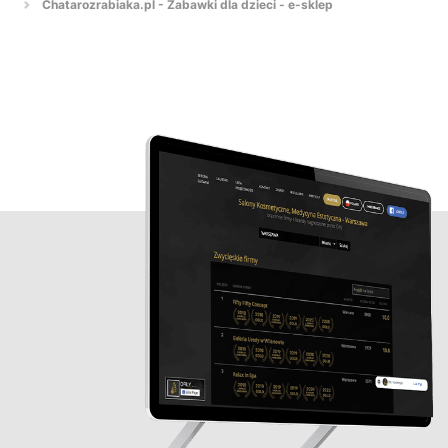
Chatarozrabiaka.pl - Zabawki dla dzieci - e-sklep