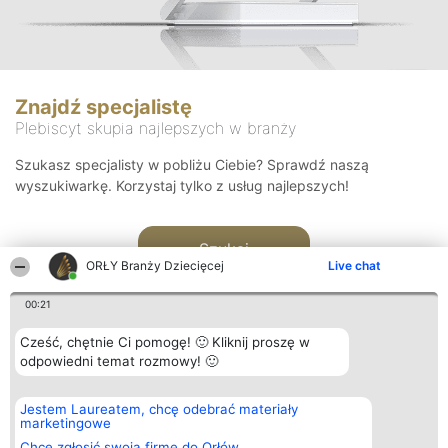
Znajdź specjalistę
Plebiscyt skupia najlepszych w branży
Szukasz specjalisty w pobliżu Ciebie? Sprawdź naszą
wyszukiwarkę. Korzystaj tylko z usług najlepszych!
Szukaj
ORŁY Branży Dziecięcej
Live chat
00:21
Cześć, chętnie Ci pomogę! 🙂 Kliknij proszę w
odpowiedni temat rozmowy! 🙂
Organizator plebiscytu
Plebiscyt
Kontakt
Jestem Laureatem, chcę odebrać materiały
Bright Side Solutions sp. z o.
Laureaci
Kontakt
marketingowe
o. sp. k.
Lista
ul. Ruska 22
wszystkich
Chcę zgłosić swoją firmę do Orłów