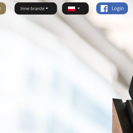
ę
Login
Inne branże