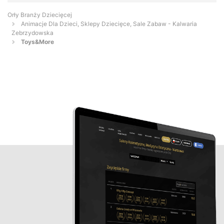
Orły Branży Dziecięcej
Animacje Dla Dzieci, Sklepy Dziecięce, Sale Zabaw - Kalwaria
Zebrzydowska
Toys&More