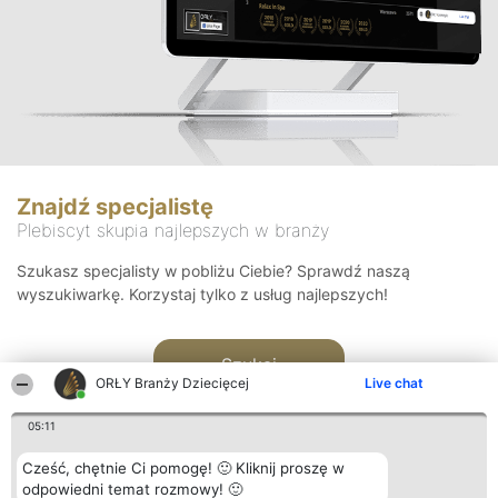
Znajdź specjalistę
Plebiscyt skupia najlepszych w branży
Szukasz specjalisty w pobliżu Ciebie? Sprawdź naszą
wyszukiwarkę. Korzystaj tylko z usług najlepszych!
Szukaj
ORŁY Branży Dziecięcej
Live chat
05:11
Cześć, chętnie Ci pomogę! 🙂 Kliknij proszę w
odpowiedni temat rozmowy! 🙂