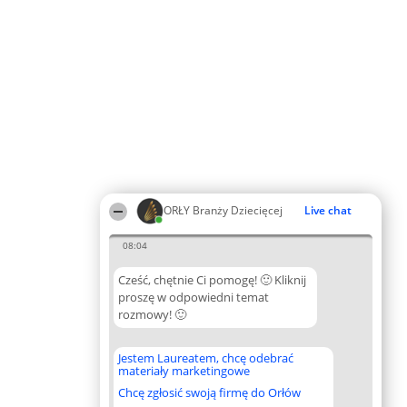
ORŁY Branży Dziecięcej
Live chat
08:04
Cześć, chętnie Ci pomogę! 🙂 Kliknij
proszę w odpowiedni temat
rozmowy! 🙂
Jestem Laureatem, chcę odebrać
materiały marketingowe
Chcę zgłosić swoją firmę do Orłów