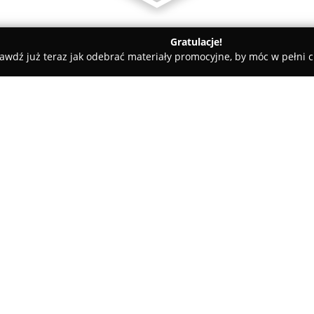
Gratulacje!
awdź już teraz jak odebrać materiały promocyjne, by móc w pełni c
py Dziecięce, Sale Zabaw - Kalisz
Bobowózki Kalisz-Ostrów Wie
ski
O firmie:
Salon
BoboWózki
zlokalizowan
sprawdzony punkt dla rodzin z
produktów dziecięcych. W punk
zarówno głębokich, spacerowych
Pokaż więcej >>
odpowiadających różnym etapo
certyfikowane foteliki samoch
oraz Avionaut, charakteryzują