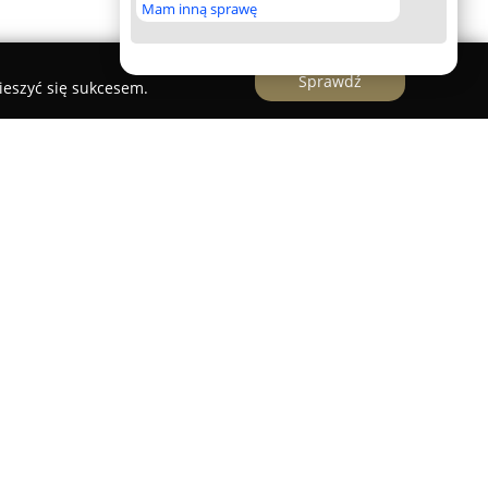
Mam inną sprawę
Sprawdź
ieszyć się sukcesem.
lkopolski
y w Kaliszu przy ulicy Majkowskiej 10 stanowi
ainteresowanych nabyciem wysokiej klasy
cie dostępny jest szeroki asortyment wózków –
, jak i modeli wielofunkcyjnych,
m rozwoju dziecka. Sklep sprzedaje również
odowe wiodących marek, m.in. Cybex, Maxi-Cosi
ce się wysokim poziomem bezpieczeństwa.