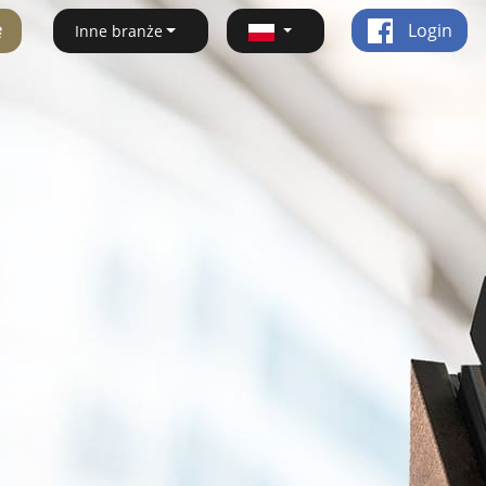
ę
Login
Inne branże