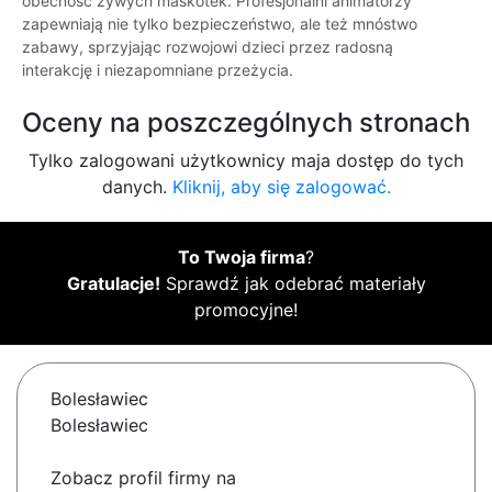
obecność żywych maskotek. Profesjonalni animatorzy
zapewniają nie tylko bezpieczeństwo, ale też mnóstwo
zabawy, sprzyjając rozwojowi dzieci przez radosną
interakcję i niezapomniane przeżycia.
Oceny na poszczególnych stronach
Tylko zalogowani użytkownicy maja dostęp do tych
danych.
Kliknij, aby się zalogować.
To Twoja firma
?
Gratulacje!
Sprawdź jak odebrać materiały
promocyjne!
Bolesławiec
Bolesławiec
Zobacz profil firmy na