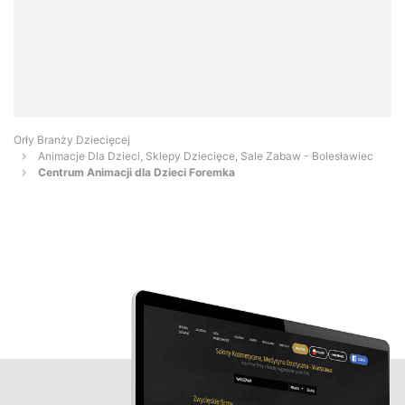
Orły Branży Dziecięcej
Animacje Dla Dzieci, Sklepy Dziecięce, Sale Zabaw - Bolesławiec
Centrum Animacji dla Dzieci Foremka