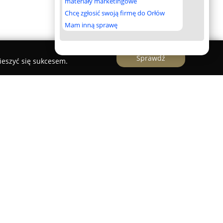
materiały marketingowe
Chcę zgłosić swoją firmę do Orłów
Mam inną sprawę
Sprawdź
ieszyć się sukcesem.
zieci Ruda Śląska
uda Śląska
to przestrzeń stworzona z myślą o
2 lat, przy czym szczególną popularnością cieszy
o roku życia. Obiekt o powierzchni 300 m² został
nić szeroki wachlarz aktywności. Wśród
żna dwa baseny z piłeczkami, z których jeden
la najmłodszych, różnorodne labirynty oraz tory