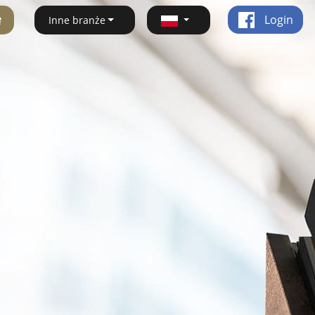
ę
Login
Inne branże