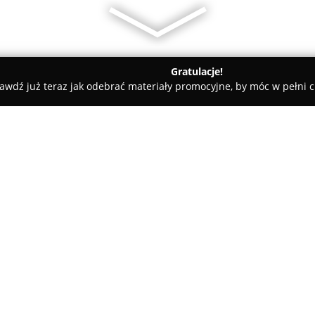
Gratulacje!
awdź już teraz jak odebrać materiały promocyjne, by móc w pełni c
epy Dziecięce, Sale Zabaw - Ruda Śląska
Safari Sala Zabaw dla D
ląska
O firmie:
Safari Sala Zabaw dla Dzieci R
najmłodszych w wieku od 2 do 1
się wśród dzieci do dziewiąteg
zaprojektowany tak, aby zapew
Pokaż więcej >>
dostępnych atrakcji znaleźć mo
przeznaczony jest specjalnie d