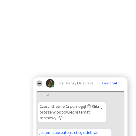
ORŁY Branży Dziecięcej
Live chat
13:28
Cześć, chętnie Ci pomogę! 🙂 Kliknij
proszę w odpowiedni temat
rozmowy! 🙂
Jestem Laureatem, chcę odebrać