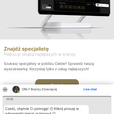
Znajdź specjalistę
Plebiscyt skupia najlepszych w branży
Szukasz specjalisty w pobliżu Ciebie? Sprawdź naszą
wyszukiwarkę. Korzystaj tylko z usług najlepszych!
Szukaj
ORŁY Branży Dziecięcej
Live chat
23:32
Cześć, chętnie Ci pomogę! 🙂 Kliknij proszę w
odpowiedni temat rozmowy! 🙂