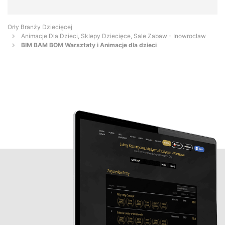
Orły Branży Dziecięcej
Animacje Dla Dzieci, Sklepy Dziecięce, Sale Zabaw - Inowrocław
BIM BAM BOM Warsztaty i Animacje dla dzieci