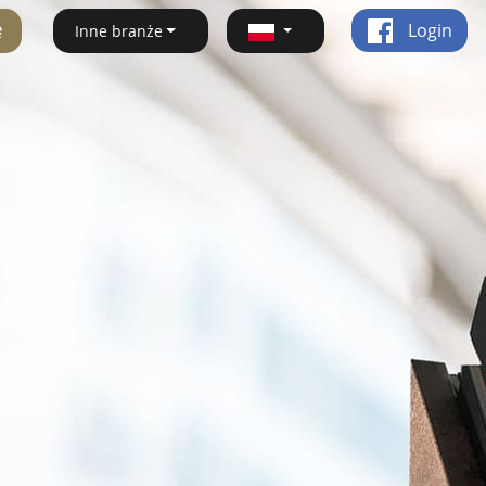
ę
Login
Inne branże