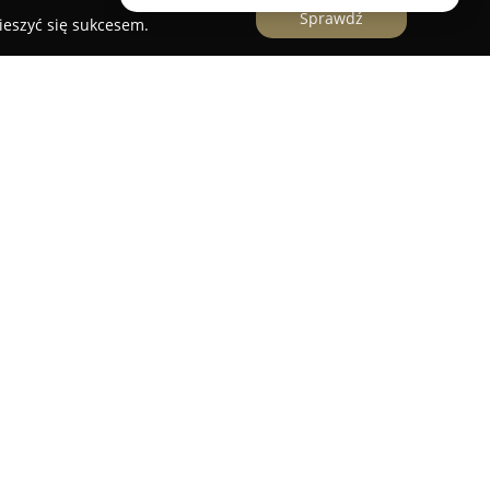
Sprawdź
ieszyć się sukcesem.
ę w Zabrzu stanowi miejsce dedykowane dzieciom
mocjonujących atrakcji i rozrywki na wysokim
lny tor gokartowy, na którym można jeździć
rowanymi tematyką Formuły 1, umożliwiając
driftu. Firma kładzie nacisk na bezpieczeństwo
ików, oferując pełną obsługę w przyjaznym i
ym budynku, zapewnia możliwość korzystania
pogody. Oprócz indywidualnych jazd, Drift Klub
kowe urodziny dla dzieci oraz obsługuje