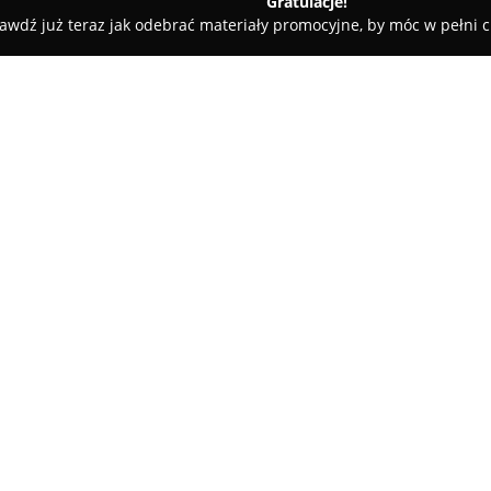
Gratulacje!
awdź już teraz jak odebrać materiały promocyjne, by móc w pełni c
py Dziecięce, Sale Zabaw - Zabrze
Drift klub garaż
O firmie:
Drift Klub Garaż
mieszczący si
oraz młodzieży poszukującym e
poziomie. Obiekt oferuje unika
elektrycznymi pojazdami inspi
Pokaż więcej >>
przeżycie przejażdżek w stylu 
oraz komfort młodych użytkown
profesjonalnym otoczeniu.
Tor, zlokalizowany w zadaszon
przez cały rok, niezależnie od 
Garaż organizuje również wyjąt