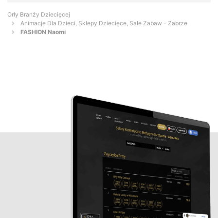
Orły Branży Dziecięcej
Animacje Dla Dzieci, Sklepy Dziecięce, Sale Zabaw - Zabrze
FASHION Naomi