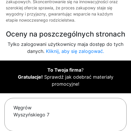
zakupowych. Skoncentrowanie się na innowacyjności oraz
szerokiej ofercie sprawia, że proces zakupowy staje się
wygodny i przyjazny, gwarantując wsparcie na każdym
etapie nowoczesnego rodzicielstwa.
Oceny na poszczególnych stronach
Tylko zalogowani użytkownicy maja dostęp do tych
danych.
Kliknij, aby się zalogować.
To Twoja firma
?
Gratulacje!
Sprawdź jak odebrać materiały
promocyjne!
Węgrów
Wyszyńskiego 7