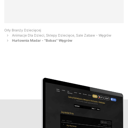
Orły Branży Dziecięcej
Animacje Dla Dzieci, Sklepy Dziecięce, Sale Zabaw - Węgrów
Hurtownia Madar - "Bobas" Węgrów