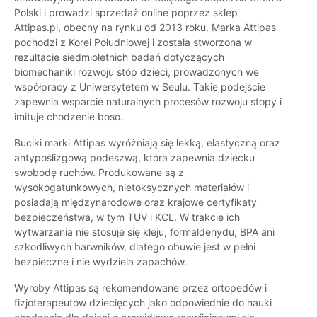
Polski i prowadzi sprzedaż online poprzez sklep
Attipas.pl, obecny na rynku od 2013 roku. Marka Attipas
pochodzi z Korei Południowej i została stworzona w
rezultacie siedmioletnich badań dotyczących
biomechaniki rozwoju stóp dzieci, prowadzonych we
współpracy z Uniwersytetem w Seulu. Takie podejście
zapewnia wsparcie naturalnych procesów rozwoju stopy i
imituje chodzenie boso.
Buciki marki Attipas wyróżniają się lekką, elastyczną oraz
antypoślizgową podeszwą, która zapewnia dziecku
swobodę ruchów. Produkowane są z
wysokogatunkowych, nietoksycznych materiałów i
posiadają międzynarodowe oraz krajowe certyfikaty
bezpieczeństwa, w tym TUV i KCL. W trakcie ich
wytwarzania nie stosuje się kleju, formaldehydu, BPA ani
szkodliwych barwników, dlatego obuwie jest w pełni
bezpieczne i nie wydziela zapachów.
Wyroby Attipas są rekomendowane przez ortopedów i
fizjoterapeutów dziecięcych jako odpowiednie do nauki