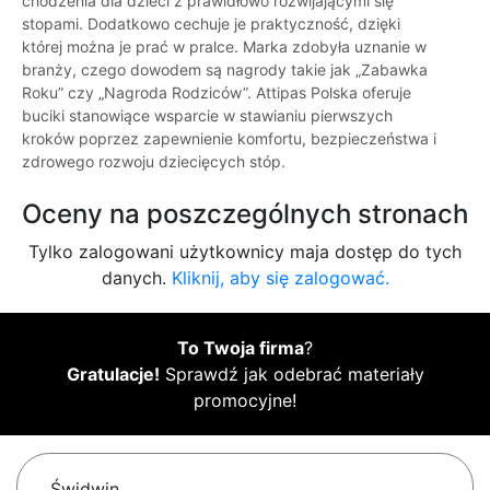
chodzenia dla dzieci z prawidłowo rozwijającymi się
stopami. Dodatkowo cechuje je praktyczność, dzięki
której można je prać w pralce. Marka zdobyła uznanie w
branży, czego dowodem są nagrody takie jak „Zabawka
Roku” czy „Nagroda Rodziców”. Attipas Polska oferuje
buciki stanowiące wsparcie w stawianiu pierwszych
kroków poprzez zapewnienie komfortu, bezpieczeństwa i
zdrowego rozwoju dziecięcych stóp.
Oceny na poszczególnych stronach
Tylko zalogowani użytkownicy maja dostęp do tych
danych.
Kliknij, aby się zalogować.
To Twoja firma
?
Gratulacje!
Sprawdź jak odebrać materiały
promocyjne!
Świdwin