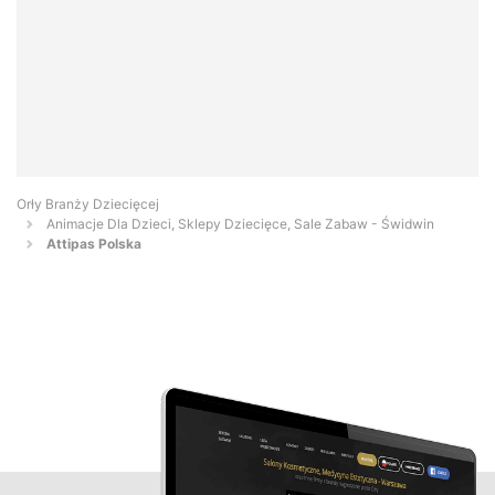
Orły Branży Dziecięcej
Animacje Dla Dzieci, Sklepy Dziecięce, Sale Zabaw - Świdwin
Attipas Polska