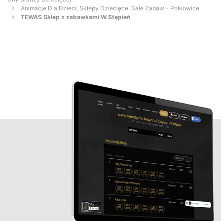
Animacje Dla Dzieci, Sklepy Dziecięce, Sale Zabaw - Polkowice
TEWAS Sklep z zabawkami W.Stępień