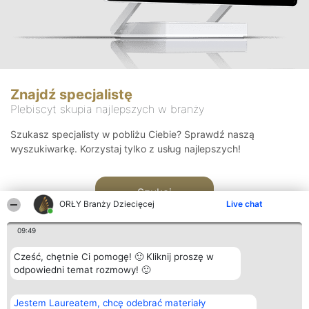
Znajdź specjalistę
Plebiscyt skupia najlepszych w branży
Szukasz specjalisty w pobliżu Ciebie? Sprawdź naszą
wyszukiwarkę. Korzystaj tylko z usług najlepszych!
Szukaj
ORŁY Branży Dziecięcej
Live chat
09:49
Cześć, chętnie Ci pomogę! 🙂 Kliknij proszę w
odpowiedni temat rozmowy! 🙂
Organizator plebiscytu
Plebiscyt
Kontakt
Jestem Laureatem, chcę odebrać materiały
Bright Side Solutions sp. z o.
Laureaci
Kontakt