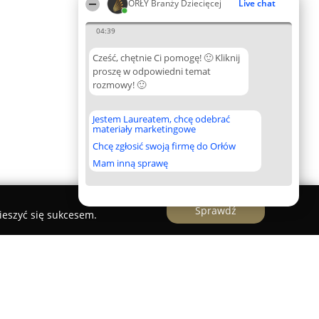
ORŁY Branży Dziecięcej
Live chat
04:39
Cześć, chętnie Ci pomogę! 🙂 Kliknij
proszę w odpowiedni temat
rozmowy! 🙂
Jestem Laureatem, chcę odebrać
materiały marketingowe
Chcę zgłosić swoją firmę do Orłów
Mam inną sprawę
Sprawdź
ieszyć się sukcesem.