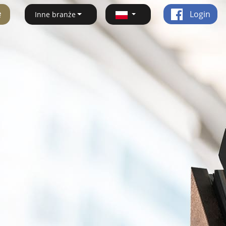
ę
Login
Inne branże