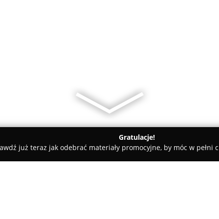
Gratulacje!
awdź już teraz jak odebrać materiały promocyjne, by móc w pełni c
py Dziecięce, Sale Zabaw - Kielce
HOCKI I KLOCKI