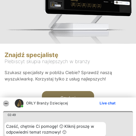
Znajdź specjalistę
Plebiscyt skupia najlepszych w branży
Szukasz specjalisty w pobliżu Ciebie? Sprawdź naszą
wyszukiwarkę. Korzystaj tylko z usług najlepszych!
Szukaj
ORŁY Branży Dziecięcej
Live chat
02:49
Cześć, chętnie Ci pomogę! 🙂 Kliknij proszę w
odpowiedni temat rozmowy! 🙂