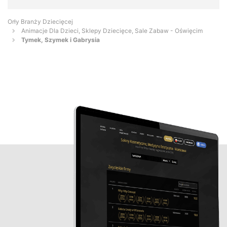
Orły Branży Dziecięcej
Animacje Dla Dzieci, Sklepy Dziecięce, Sale Zabaw - Oświęcim
Tymek, Szymek i Gabrysia