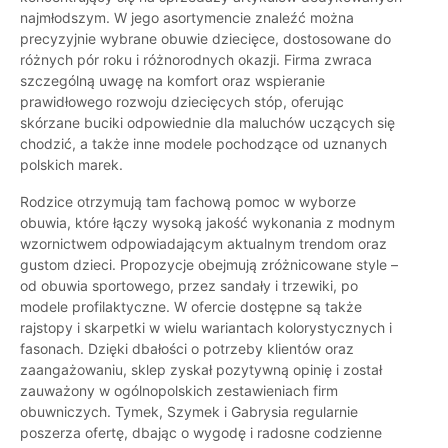
najmłodszym. W jego asortymencie znaleźć można
precyzyjnie wybrane obuwie dziecięce, dostosowane do
różnych pór roku i różnorodnych okazji. Firma zwraca
szczególną uwagę na komfort oraz wspieranie
prawidłowego rozwoju dziecięcych stóp, oferując
skórzane buciki odpowiednie dla maluchów uczących się
chodzić, a także inne modele pochodzące od uznanych
polskich marek.
Rodzice otrzymują tam fachową pomoc w wyborze
obuwia, które łączy wysoką jakość wykonania z modnym
wzornictwem odpowiadającym aktualnym trendom oraz
gustom dzieci. Propozycje obejmują zróżnicowane style –
od obuwia sportowego, przez sandały i trzewiki, po
modele profilaktyczne. W ofercie dostępne są także
rajstopy i skarpetki w wielu wariantach kolorystycznych i
fasonach. Dzięki dbałości o potrzeby klientów oraz
zaangażowaniu, sklep zyskał pozytywną opinię i został
zauważony w ogólnopolskich zestawieniach firm
obuwniczych. Tymek, Szymek i Gabrysia regularnie
poszerza ofertę, dbając o wygodę i radosne codzienne