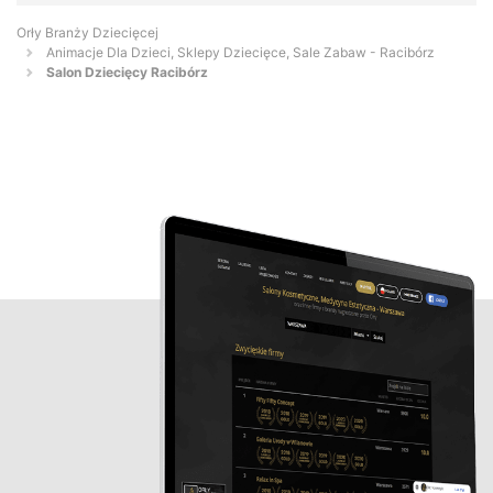
Orły Branży Dziecięcej
Animacje Dla Dzieci, Sklepy Dziecięce, Sale Zabaw - Racibórz
Salon Dziecięcy Racibórz