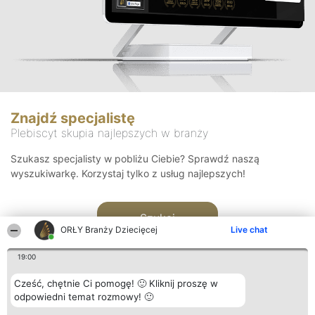
Znajdź specjalistę
Plebiscyt skupia najlepszych w branży
Szukasz specjalisty w pobliżu Ciebie? Sprawdź naszą
wyszukiwarkę. Korzystaj tylko z usług najlepszych!
Szukaj
ORŁY Branży Dziecięcej
Live chat
19:00
Cześć, chętnie Ci pomogę! 🙂 Kliknij proszę w
odpowiedni temat rozmowy! 🙂