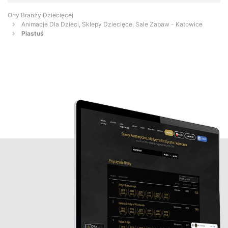
Orły Branży Dziecięcej
Animacje Dla Dzieci, Sklepy Dziecięce, Sale Zabaw - Katowice
Piastuś