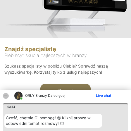
Znajdź specjalistę
Plebiscyt skupia najlepszych w branży
Szukasz specjalisty w pobliżu Ciebie? Sprawdź naszą
wyszukiwarkę. Korzystaj tylko z usług najlepszych!
Szukaj
ORŁY Branży Dziecięcej
Live chat
03:14
Cześć, chętnie Ci pomogę! 🙂 Kliknij proszę w
odpowiedni temat rozmowy! 🙂