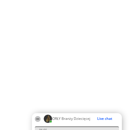
ORŁY Branży Dziecięcej
Live chat
06:55