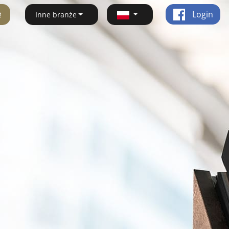
ę
Login
Inne branże