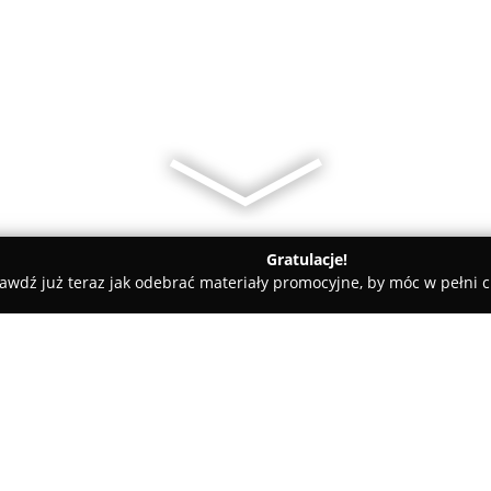
Gratulacje!
awdź już teraz jak odebrać materiały promocyjne, by móc w pełni c
epy Dziecięce, Sale Zabaw - Muszyna
Plac zabaw