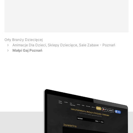
Orły Branży Dziecięcej
Animacje Dla Dzieci, Sklepy Dziecięce, Sale Zabaw - Poznań
Małpi Gaj Poznań