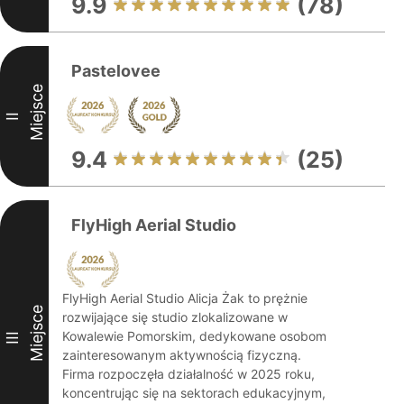
9.9
(78)
Pastelovee
Miejsce
II
9.4
(25)
FlyHigh Aerial Studio
FlyHigh Aerial Studio Alicja Żak to prężnie
Miejsce
rozwijające się studio zlokalizowane w
Kowalewie Pomorskim, dedykowane osobom
III
zainteresowanym aktywnością fizyczną.
Firma rozpoczęła działalność w 2025 roku,
koncentrując się na sektorach edukacyjnym,