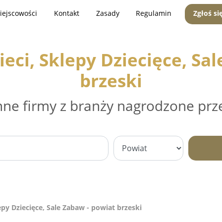
iejscowości
Kontakt
Zasady
Regulamin
Zgłoś si
eci, Sklepy Dziecięce, Sa
brzeski
nne firmy z branży nagrodzone prz
epy Dziecięce, Sale Zabaw - powiat brzeski