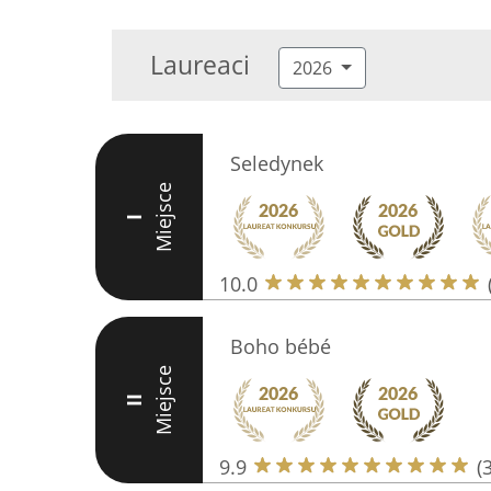
Laureaci
2026
Seledynek
Miejsce
I
10.0
Boho bébé
Miejsce
II
9.9
(