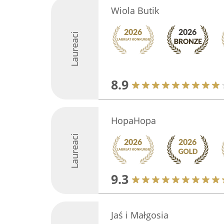
Wiola Butik
Laureaci
8.9
HopaHopa
Laureaci
9.3
Jaś i Małgosia