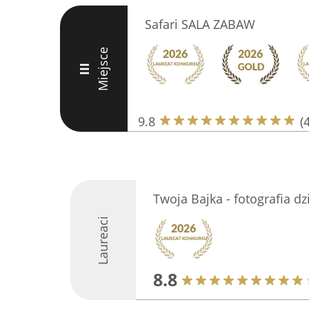
Safari SALA ZABAW
Miejsce
III
9.8
(
Twoja Bajka - fotografia dz
Laureaci
8.8