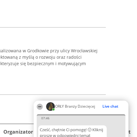
kalizowana w Grodkowie przy ulicy Wrocławskiej
ektowaną z myślą o rozwoju oraz radości
akteryzuje się bezpiecznym i motywującym
ORŁY Branży Dziecięcej
Live chat
07:46
Cześć, chętnie Ci pomogę! 🙂 Kliknij
Organizator plebiscytu
Plebiscyt
Kontakt
proszę w odpowiedni temat