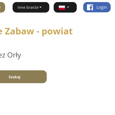
ę
Login
Inne branże
le Zabaw - powiat
ez Orły
Szukaj