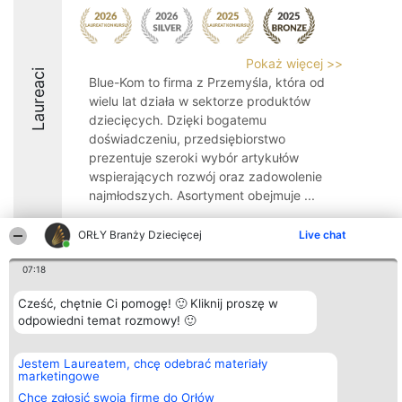
Pokaż więcej >>
Laureaci
Blue-Kom to firma z Przemyśla, która od
wielu lat działa w sektorze produktów
dziecięcych. Dzięki bogatemu
doświadczeniu, przedsiębiorstwo
prezentuje szeroki wybór artykułów
wspierających rozwój oraz zadowolenie
najmłodszych. Asortyment obejmuje ...
9
ORŁY Branży Dziecięcej
Live chat
07:18
Organizator plebiscytu
Plebiscyt
Kontakt
Cześć, chętnie Ci pomogę! 🙂 Kliknij proszę w
Bright Side Solutions sp. z o.
Laureaci
Kontakt
o. sp. k.
odpowiedni temat rozmowy! 🙂
Lista
ul. Ruska 22
wszystkich
Wrocław 50-079
Laureatów
KRS 0000749100 | Regon
Zasady
Jestem Laureatem, chcę odebrać materiały
381313360 | NIP 8943132676
Regulamin
marketingowe
+48 508 492 400
Polityka
Chcę zgłosić swoją firmę do Orłów
Prywatności