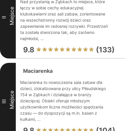
Nad przystanią w Ząbkach to miejsce, które
łączy w sobie cechy edukacyjnej
Miejsce
klubokawiarni oraz sali zabaw, zorientowane
II
na wszechstronny rozwój dzieci oraz
zapewnienie im radosnej rozrywki. Przestrzeń
ta została stworzona tak, aby zarówno
najmłodsi, ...
9.8
(133)
Maciarenka
Maciarenka to nowoczesna sala zabaw dla
dzieci, zlokalizowana przy ulicy Piłsudskiego
Miejsce
154 w Ząbkach i działająca w branży
dziecięcej. Obiekt oferuje młodszym
III
użytkownikom liczne możliwości spędzania
czasu — do dyspozycji są m.in. basen z
kulkami, ...
9.8
(104)