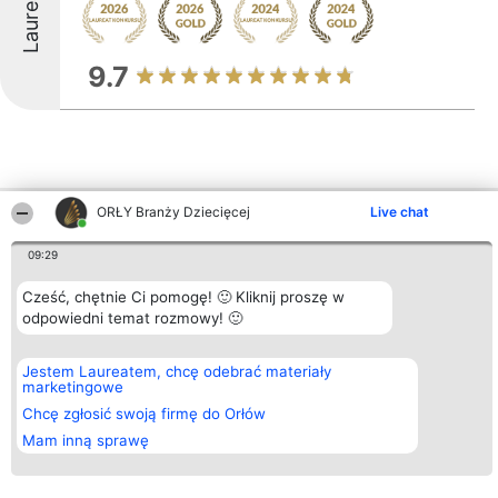
Laureaci
9.7
ORŁY Branży Dziecięcej
Live chat
Inne firmy z województwa
09:29
Cześć, chętnie Ci pomogę! 🙂 Kliknij proszę w
Organizator plebiscytu
Plebiscyt
Kontakt
odpowiedni temat rozmowy! 🙂
Bright Side Solutions sp. z o.
Laureaci
Kontakt
o. sp. k.
Lista
ul. Ruska 22
wszystkich
Wrocław 50-079
Laureatów
Jestem Laureatem, chcę odebrać materiały
KRS 0000749100 | Regon
Zasady
marketingowe
381313360 | NIP 8943132676
Regulamin
Chcę zgłosić swoją firmę do Orłów
+48 508 492 400
Polityka
Prywatności
Mam inną sprawę