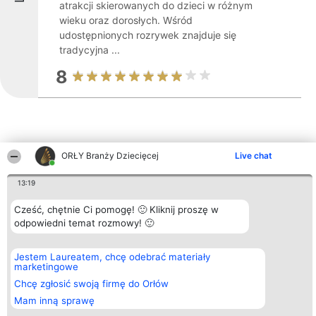
atrakcji skierowanych do dzieci w różnym
wieku oraz dorosłych. Wśród
udostępnionych rozrywek znajduje się
tradycyjna ...
8
ORŁY Branży Dziecięcej
Live chat
Inne firmy z województwa
13:19
Cześć, chętnie Ci pomogę! 🙂 Kliknij proszę w
Organizator plebiscytu
Plebiscyt
Kontakt
odpowiedni temat rozmowy! 🙂
Bright Side Solutions sp. z o.
Laureaci
Kontakt
o. sp. k.
Lista
ul. Ruska 22
wszystkich
Jestem Laureatem, chcę odebrać materiały
Wrocław 50-079
Laureatów
marketingowe
KRS 0000749100 | Regon
Zasady
381313360 | NIP 8943132676
Chcę zgłosić swoją firmę do Orłów
Regulamin
+48 508 492 400
Polityka
Mam inną sprawę
Prywatności