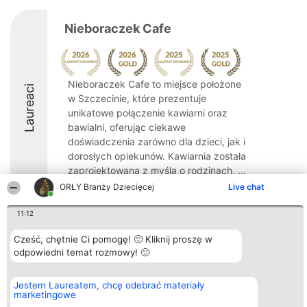
Nieboraczek Cafe
Nieboraczek Cafe to miejsce położone
Laureaci
w Szczecinie, które prezentuje
unikatowe połączenie kawiarni oraz
bawialni, oferując ciekawe
doświadczenia zarówno dla dzieci, jak i
dorosłych opiekunów. Kawiarnia została
zaprojektowana z myślą o rodzinach, ...
ORŁY Branży Dziecięcej
Live chat
10
11:12
Cześć, chętnie Ci pomogę! 🙂 Kliknij proszę w
Organizator plebiscytu
Plebiscyt
Kontakt
odpowiedni temat rozmowy! 🙂
Bright Side Solutions sp. z o.
Laureaci
Kontakt
o. sp. k.
Lista
ul. Ruska 22
wszystkich
Jestem Laureatem, chcę odebrać materiały
Wrocław 50-079
Laureatów
marketingowe
KRS 0000749100 | Regon
Zasady
381313360 | NIP 8943132676
Regulamin