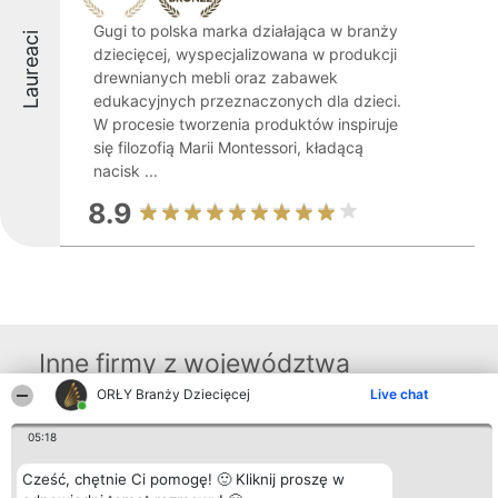
Gugi to polska marka działająca w branży
Laureaci
dziecięcej, wyspecjalizowana w produkcji
drewnianych mebli oraz zabawek
edukacyjnych przeznaczonych dla dzieci.
W procesie tworzenia produktów inspiruje
się filozofią Marii Montessori, kładącą
nacisk ...
8.9
Inne firmy z województwa
ORŁY Branży Dziecięcej
Live chat
Organizator plebiscytu
Plebiscyt
Kontakt
05:18
Bright Side Solutions sp. z o.
Laureaci
Kontakt
o. sp. k.
Lista
Cześć, chętnie Ci pomogę! 🙂 Kliknij proszę w
ul. Ruska 22
wszystkich