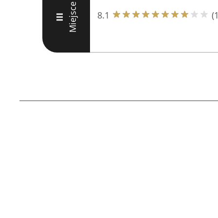
Miejsce
8.1
(
III