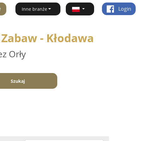
ę
Login
Inne branże
e Zabaw - Kłodawa
ez Orły
Szukaj