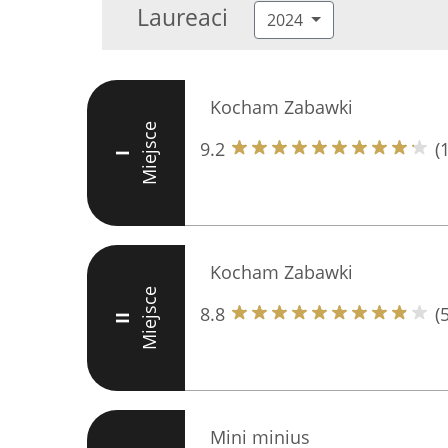
Laureaci
2024
Kocham Zabawki
Miejsce
9.2
(
I
Kocham Zabawki
Miejsce
8.8
(
II
Mini minius