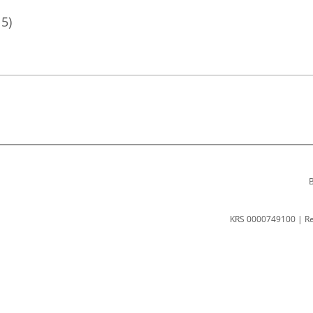
15)
B
KRS 0000749100 | R