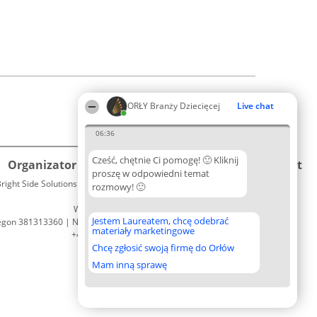
ORŁY Branży Dziecięcej
Live chat
06:36
Cześć, chętnie Ci pomogę! 🙂 Kliknij
Organizator plebiscytu
Plebiscyt
Kontakt
proszę w odpowiedni temat
right Side Solutions sp. z o. o. sp. k.
Laureaci
rozmowy! 🙂
Kontakt
ul. Ruska 22
Lista
Wrocław 50-079
wszystkich
Jestem Laureatem, chcę odebrać
egon 381313360 | NIP 8943132676
Laureatów
materiały marketingowe
+48 508 492 400
Zasady
Chcę zgłosić swoją firmę do Orłów
Regulamin
Polityka
Mam inną sprawę
Prywatności