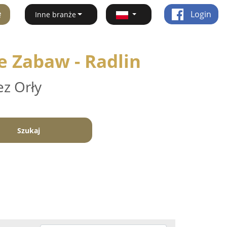
ę
Login
Inne branże
le Zabaw - Radlin
ez Orły
Szukaj