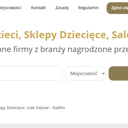
iejscowości
Kontakt
Zasady
Regulamin
Zgłoś si
eci, Sklepy Dziecięce, Sa
nne firmy z branży nagrodzone prz
epy Dziecięce, Sale Zabaw - Radlin