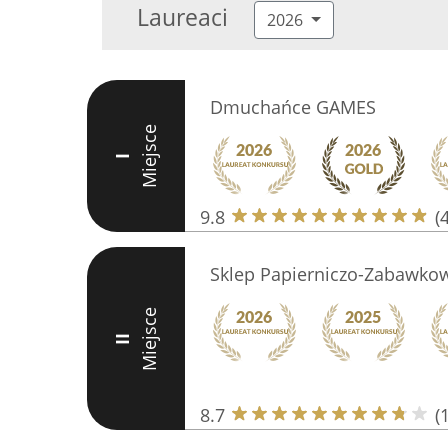
Laureaci
2026
Dmuchańce GAMES
Miejsce
I
9.8
(
Sklep Papierniczo-Zabawkow
Miejsce
II
8.7
(