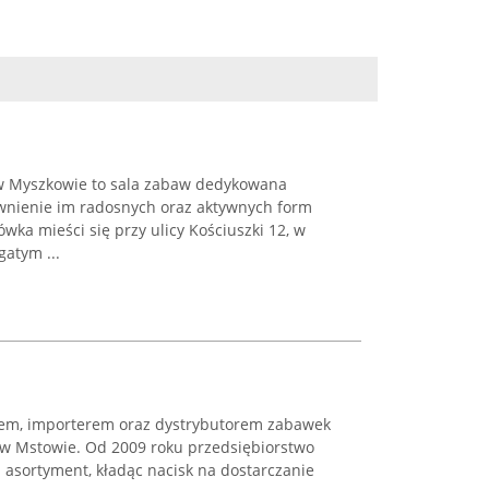
 w Myszkowie to sala zabaw dedykowana
wnienie im radosnych oraz aktywnych form
wka mieści się przy ulicy Kościuszki 12, w
gatym ...
tem, importerem oraz dystrybutorem zabawek
 w Mstowie. Od 2009 roku przedsiębiorstwo
asortyment, kładąc nacisk na dostarczanie