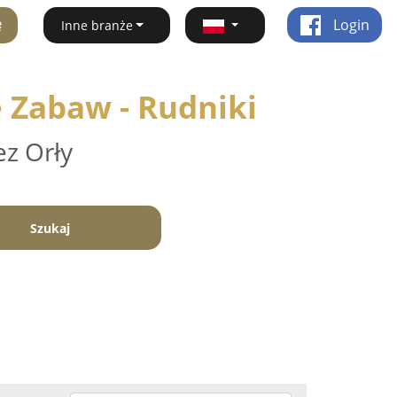
ę
Login
Inne branże
e Zabaw - Rudniki
ez Orły
Szukaj