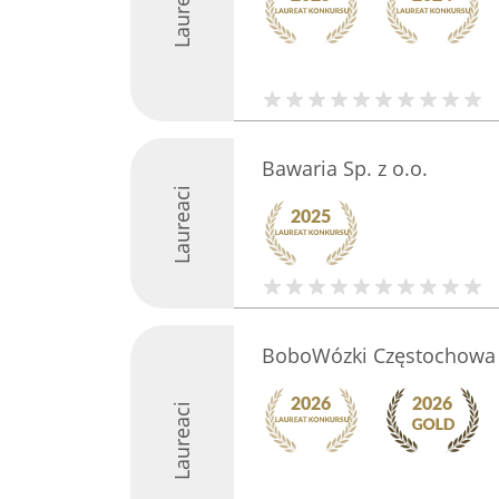
Laureaci
Bawaria Sp. z o.o.
Laureaci
BoboWózki Częstochowa
Laureaci