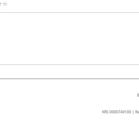
B
KRS 0000749100 | R