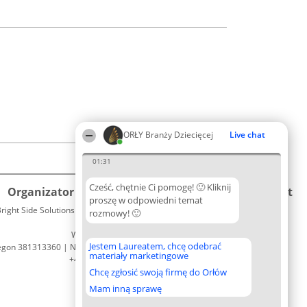
ORŁY Branży Dziecięcej
Live chat
01:31
Cześć, chętnie Ci pomogę! 🙂 Kliknij
Organizator plebiscytu
Plebiscyt
Kontakt
proszę w odpowiedni temat
right Side Solutions sp. z o. o. sp. k.
Laureaci
rozmowy! 🙂
Kontakt
ul. Ruska 22
Lista
Wrocław 50-079
wszystkich
Jestem Laureatem, chcę odebrać
egon 381313360 | NIP 8943132676
Laureatów
materiały marketingowe
+48 508 492 400
Zasady
Chcę zgłosić swoją firmę do Orłów
Regulamin
Polityka
Mam inną sprawę
Prywatności