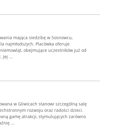
ywania mająca siedzibę w Sosnowcu,
 dla najmłodszych. Placówka oferuje
i niemowląt, obejmujące uczestników już od
 Jej ...
zowana w Gliwicach stanowi szczególną salę
chstronnym rozwoju oraz radości dzieci.
waną gamę atrakcji, stymulujących zarówno
źnię ...