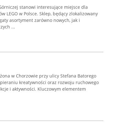
órniczej stanowi interesujące miejsce dla
ów LEGO w Polsce. Sklep, będący zlokalizowany
ogaty asortyment zarówno nowych, jak i
ych ...
ożona w Chorzowie przy ulicy Stefana Batorego
spieraniu kreatywności oraz rozwoju ruchowego
akcje i aktywności. Kluczowym elementem