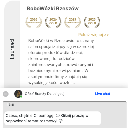
BoboWózki Rzeszów
Pokaż więcej >>
BoboWózki w Rzeszowie to uznany
Laureaci
salon specjalizujący się w szerokiej
ofercie produktów dla dzieci,
skierowanej do rodziców
zainteresowanych sprawdzonymi i
bezpiecznymi rozwiązaniami. W
asortymencie firmy znajdują się
wysokiej jakości wózki ...
9.6
ORŁY Branży Dziecięcej
Live chat
13:41
Organizator plebiscytu
Plebiscyt
Kontakt
Cześć, chętnie Ci pomogę! 🙂 Kliknij proszę w
Bright Side Solutions sp. z o.
Laureaci
Kontakt
odpowiedni temat rozmowy! 🙂
o. sp. k.
Lista
ul. Ruska 22
wszystkich