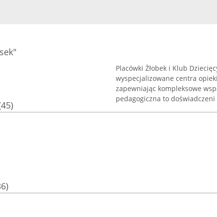
sek"
Placówki Żłobek i Klub Dziecię
wyspecjalizowane centra opieki 
zapewniając kompleksowe wspar
pedagogiczna to doświadczeni .
(45)
36)