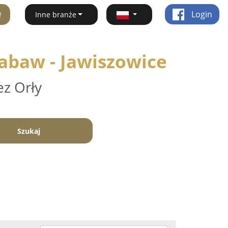
ę
Login
Inne branże
Zabaw - Jawiszowice
ez Orły
Szukaj