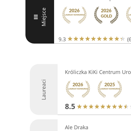
Miejsce
III
9.3
(
Króliczka KiKi Centrum Ur
Laureaci
8.5
Ale Draka