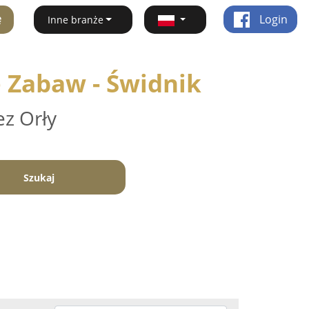
ę
Login
Inne branże
e Zabaw - Świdnik
ez Orły
Szukaj