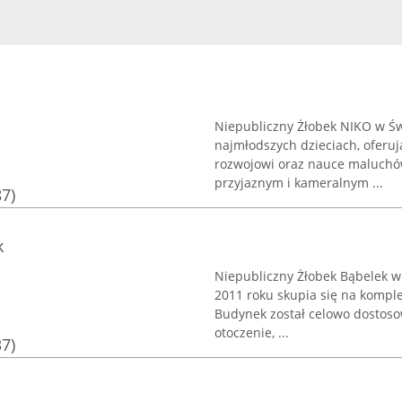
Niepubliczny Żłobek NIKO w Św
najmłodszych dzieciach, oferu
rozwojowi oraz nauce maluchów
przyjaznym i kameralnym ...
87)
k
Niepubliczny Żłobek Bąbelek w
2011 roku skupia się na kompl
Budynek został celowo dostoso
otoczenie, ...
37)