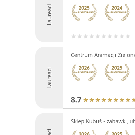
Laureaci
Centrum Animacji Zielona
Laureaci
8.7
Sklep Kubuś - zabawki, ub