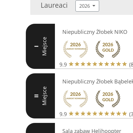
Laureaci
2026
Niepubliczny Żłobek NIKO
Miejsce
I
9.9
(
Niepubliczny Żłobek Bąbele
Miejsce
II
9.9
(
Sala zabaw Helihoopter