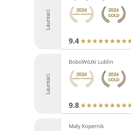
Laureaci
9.4
BoboWózki Lublin
Laureaci
9.8
Mały Kopernik